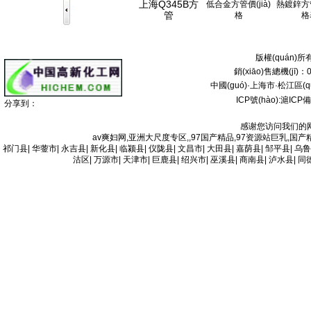
上海Q345B方
低合金方管價(jià)
熱鍍鋅方管
Q345B矩形管
500*300*16
Q3
管
格
格
低合金槽鋼
10#
Q3
低合金槽鋼
12#
Q3
版權(quán)所有
銷(xiāo)售總機(jī)：0
低合金槽鋼
14#
Q3
中國(guó)·上海市·松江區(qū)
低合金槽鋼
16#
Q3
ICP號(hào):
滬ICP備
分享到：
低合金槽鋼
18#
Q3
低合金槽鋼
20#
感谢您访问我们的
Q3
av爽妇网,亚洲大尺度专区,,97国产精品,97资源站巨乳,
低合金槽鋼
22#
Q3
祁门县
|
华蓥市
|
永吉县
|
新化县
|
临颍县
|
仪陇县
|
文昌市
|
大田县
|
嘉荫县
|
邹平县
|
乌鲁
沽区
|
万源市
|
天津市
|
巨鹿县
|
绍兴市
|
巫溪县
|
商南县
|
泸水县
|
同
低合金槽鋼
25#
Q3
低合金槽鋼
28#
Q3
低合金槽鋼
30#
Q3
低合金槽鋼
32#
Q3
低合金槽鋼
36#
Q3
低合金槽鋼
40#
Q3
低合金槽鋼
8#
Q3
低合金方管
100*100*4-10
Q3