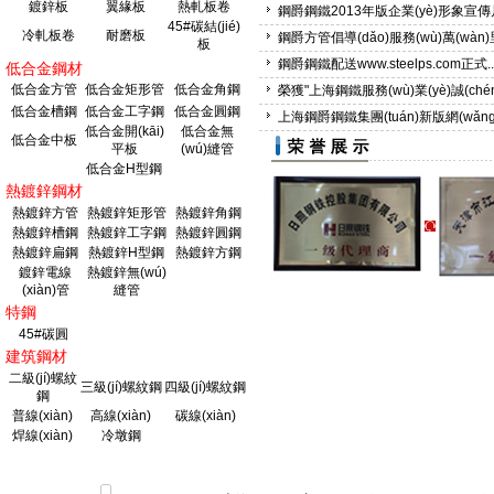
鍍鋅板
翼緣板
熱軋板卷
鋼爵鋼鐵2013年版企業(yè)形象宣傳片
Q345B矩形管
400*200*10
16
45#碳結(jié)
冷軋板卷
耐磨板
鋼爵方管倡導(dǎo)服務(wù)萬(wàn)里
板
鋼爵鋼鐵配送www.steelps.com正式..
低合金鋼材
Q345B矩形管
400*200*12
Q3
低合金方管
低合金矩形管
低合金角鋼
榮獲"上海鋼鐵服務(wù)業(yè)誠(chén
低合金槽鋼
低合金工字鋼
低合金圓鋼
上海鋼爵鋼鐵集團(tuán)新版網(wǎng)
Q345B矩形管
400*200*12.5
Q3
低合金開(kāi)
低合金無
低合金中板
平板
(wú)縫管
低合金H型鋼
Q345B矩形管
400*200*16
Q3
熱鍍鋅鋼材
熱鍍鋅方管
熱鍍鋅矩形管
熱鍍鋅角鋼
熱鍍鋅槽鋼
熱鍍鋅工字鋼
熱鍍鋅圓鋼
Q345B矩形管
400*300*10
Q3
熱鍍鋅扁鋼
熱鍍鋅H型鋼
熱鍍鋅方鋼
鍍鋅電線
熱鍍鋅無(wú)
(xiàn)管
縫管
Q345B矩形管
400*300*12
Q3
特鋼
45#碳圓
Q345B矩形管
400*300*14
Q3
建筑鋼材
二級(jí)螺紋
三級(jí)螺紋鋼
四級(jí)螺紋鋼
鋼
Q345B矩形管
400*300*8
Q3
普線(xiàn)
高線(xiàn)
碳線(xiàn)
焊線(xiàn)
冷墩鋼
Q345B矩形管
450*250*16
Q3