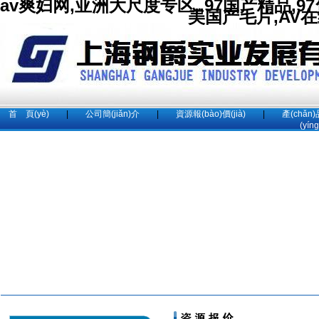
av爽妇网,亚洲大尺度专区,,97国产精品,
美国产毛片,AV
首 頁(yè)
|
公司簡(jiǎn)介
|
資源報(bào)價(jià)
|
產(chǎn
(yín