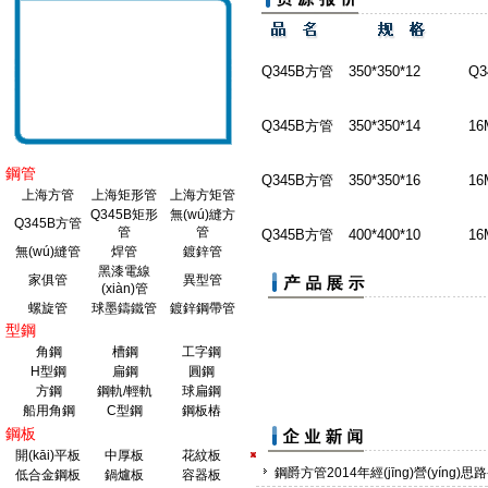
Q345B方管
350*350*12
Q3
Q345B方管
350*350*14
16
鋼管
Q345B方管
350*350*16
16
上海方管
上海矩形管
上海方矩管
Q345B矩形
無(wú)縫方
Q345B方管
管
管
Q345B方管
400*400*10
16
無(wú)縫管
焊管
鍍鋅管
黑漆電線
家俱管
異型管
(xiàn)管
Q345B方管
400*400*12
Q3
螺旋管
球墨鑄鐵管
鍍鋅鋼帶管
型鋼
Q345B方管
400*400*14
16
角鋼
槽鋼
工字鋼
H型鋼
扁鋼
圓鋼
方鋼
鋼軌/輕軌
球扁鋼
Q345B方管
400*400*16
Q3
船用角鋼
C型鋼
鋼板樁
鋼板
Q345B方管
400*400*8
16
開(kāi)平板
中厚板
花紋板
鋼爵方管2014年經(jīng)營(yíng)思路--
低合金鋼板
鍋爐板
容器板