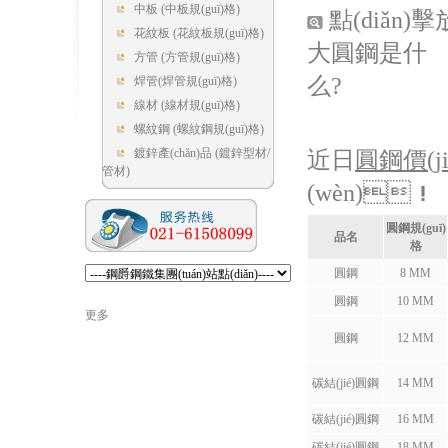
中板
(中板規(guī)格)
點(diǎn)擊
花紋板
(花紋板規(guī)格)
大圓鋼是什
方管
(方管規(guī)格)
么?
焊管
(焊管規(guī)格)
線材
(線材規(guī)格)
螺紋鋼
(螺紋鋼規(guī)格)
鍍鋅產(chǎn)品
(鍍鋅型材/
近日
圓鋼價(ji
管材)
(wèn)！
圓鋼規(guī)
品名
格
圓鋼
8 MM
圓鋼
10 MM
更多
圓鋼
12 MM
碳結(jié)圓鋼
14 MM
碳結(jié)圓鋼
16 MM
碳結(jié)圓鋼
18 MM