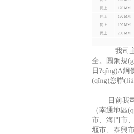
同上
170 MM
同上
180 MM
同上
190 MM
同上
200 MM
我司主營(yí
全。圓鋼規(
日?qǐng)A
(qǐng)您
聯(l
目前我司的客
（南通地區(qū)
市、海門市
堰市、泰