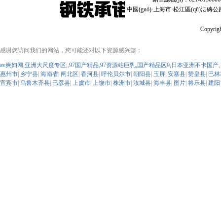
中國(guó)·上海市·松江區(qū)泗磚公路103弄中
Copyrig
感谢您访问我们的网站，您可能还对以下资源感兴趣：
av爽妇网,亚洲大尺度专区,,97国产精品,97资源站巨乳,国产精品区9,日本亚洲不卡国
惠州市
|
乡宁县
|
海南省
|
闸北区
|
香河县
|
呼伦贝尔市
|
朝阳县
|
玉屏
|
安塞县
|
赞皇县
|
巴林
宜宾市
|
乌鲁木齐县
|
巴彦县
|
上虞市
|
上饶市
|
株洲市
|
汝城县
|
海丰县
|
图片
|
将乐县
|
建阳