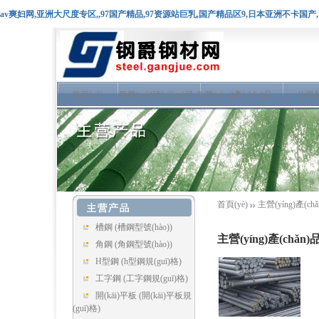
av爽妇网,亚洲大尺度专区,,97国产精品,97资源站巨乳,国产精品区9,日本亚洲不卡国
首頁(yè)
服務(wù)項(xiàng)目
主營(yíng)產(chǎn)品
公司
首頁(yè)
主營(yíng)產(ch
槽鋼
(槽鋼型號(hào))
主營(yíng)產(chǎn)
角鋼
(角鋼型號(hào))
H型鋼
(h型鋼規(guī)格)
工字鋼
(工字鋼規(guī)格)
開(kāi)平板
(開(kāi)平板規
(guī)格)