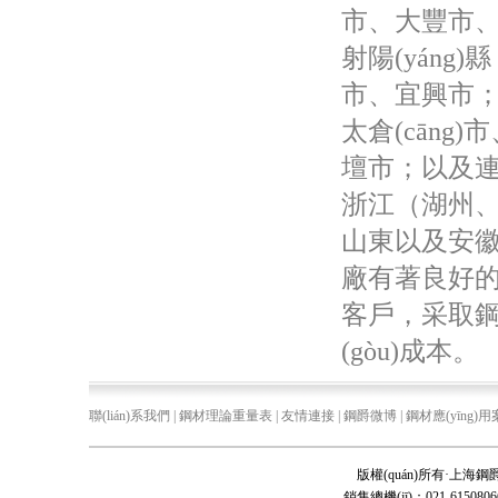
市、大豐市
射陽(yáng)縣
市、宜興市；蘇
太倉(cāng)市
壇市；以及連云港
浙江（湖州
山東以及安徽
廠有著良好的合作
客戶，采取鋼廠
(gòu)成本。
聯(lián)系我們
|
鋼材理論重量表
|
友情連接
|
鋼爵微博
|
鋼材應(yīng)
版權(quán)所有·
上海鋼爵實
銷售總機(jī)：021-61508066 6